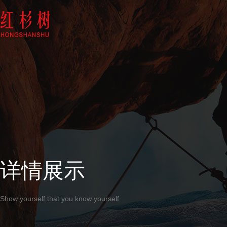
详情展示
Show yourself that you know yourself