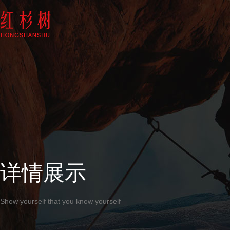
详情展示
Show yourself that you know yourself