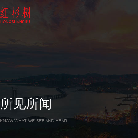
所见所闻
KNOW WHAT WE SEE AND HEAR