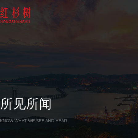
所见所闻
KNOW WHAT WE SEE AND HEAR