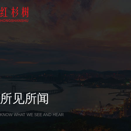
所见所闻
KNOW WHAT WE SEE AND HEAR